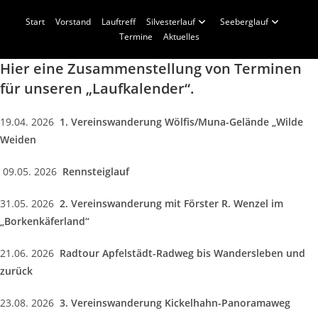
Zum
Start
Vorstand
Lauftreff
Silvesterlauf
Seeberglauf
Inhalt
Termine
Aktuelles
springen
Hier eine Zusammenstellung von Terminen
für unseren „Laufkalender“.
19.04. 2026
1. Vereinswanderung Wölfis/Muna-Gelände „Wilde
Weiden
09.05. 2026
Rennsteiglauf
31.05. 2026
2. Vereinswanderung mit Förster R. Wenzel im
„Borkenkäferland“
21.06. 2026
Radtour Apfelstädt-Radweg bis Wandersleben und
zurück
23.08. 2026
3. Vereinswanderung Kickelhahn-Panoramaweg