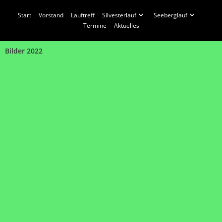
Start
Vorstand
Lauftreff
Silvesterlauf
Seeberglauf
Termine
Aktuelles
Bilder 2022